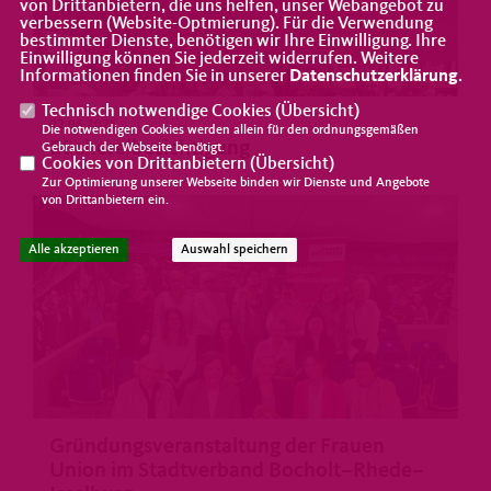
von Drittanbietern, die uns helfen, unser Webangebot zu
verbessern (Website-Optmierung). Für die Verwendung
bestimmter Dienste, benötigen wir Ihre Einwilligung. Ihre
Einwilligung können Sie jederzeit widerrufen. Weitere
Informationen finden Sie in unserer
Datenschutzerklärung
.
Technisch notwendige Cookies (
Übersicht
)
02.06.2026
Die notwendigen Cookies werden allein für den ordnungsgemäßen
Büchereibesichtigung
Gebrauch der Webseite benötigt.
Cookies von Drittanbietern (
Übersicht
)
Zur Optimierung unserer Webseite binden wir Dienste und Angebote
von Drittanbietern ein.
Alle akzeptieren
Auswahl speichern
Gründungsveranstaltung der Frauen
Union im Stadtverband Bocholt–Rhede–