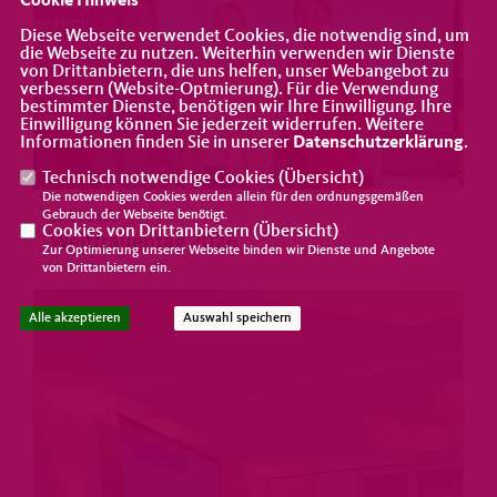
Cookie Hinweis
Diese Webseite verwendet Cookies, die notwendig sind, um
die Webseite zu nutzen. Weiterhin verwenden wir Dienste
von Drittanbietern, die uns helfen, unser Webangebot zu
verbessern (Website-Optmierung). Für die Verwendung
bestimmter Dienste, benötigen wir Ihre Einwilligung. Ihre
Einwilligung können Sie jederzeit widerrufen. Weitere
Informationen finden Sie in unserer
Datenschutzerklärung
.
Technisch notwendige Cookies (
Übersicht
)
Die notwendigen Cookies werden allein für den ordnungsgemäßen
Gebrauch der Webseite benötigt.
10.03.2026
Cookies von Drittanbietern (
Übersicht
)
Weltfrauentag 2026
Zur Optimierung unserer Webseite binden wir Dienste und Angebote
von Drittanbietern ein.
Alle akzeptieren
Auswahl speichern