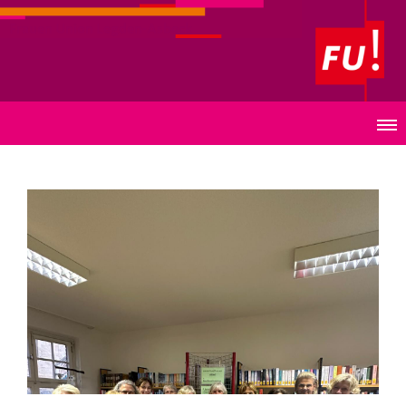
Frauen Union Legden-Asbeck
News